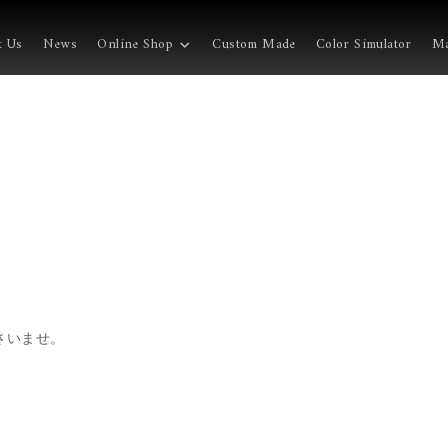
t Us
News
Online Shop
Custom Made
Color Simulator
Ma
。
。
さいませ。