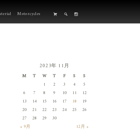
terial
Motorcycles
2023年 11月
M
T
W
T
F
S
S
1
2
3
4
5
6
7
8
9
10
11
12
13
14
15
16
17
18
19
20
21
22
23
24
25
26
27
28
29
30
« 9月
12月 »