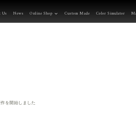
t Us
News
Online Shop
Custom Made
Color Simulator
Ma
製作を開始しました