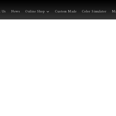
t Us
News
Online Shop
Custom Made
Color Simulator
Ma
。