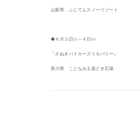
山梨県 ふじてんスノーリゾート
◆６月３日㈯～４日㈰
『さぬきバイカーズリカバリー』
香川県 ことなみ土器どき広場