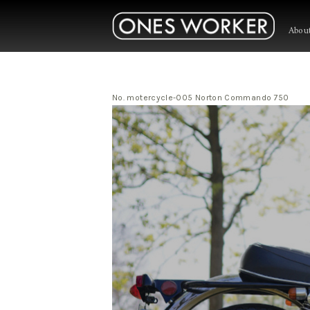
Abou
No. motercycle-005 Norton Commando 750