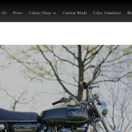
t Us
News
Online Shop
Custom Made
Color Simulator
Ma