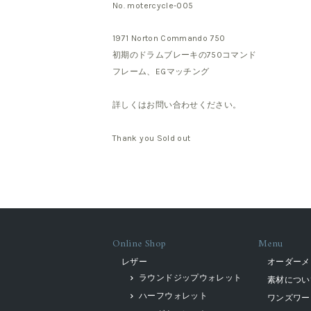
No. motercycle-005
1971 Norton Commando 750
初期のドラムブレーキの750コマンド
フレーム、EGマッチング
詳しくはお問い合わせください。
Thank you Sold out
Online Shop
Menu
レザー
オーダーメ
ラウンドジップウォレット
素材につい
ハーフウォレット
ワンズワー