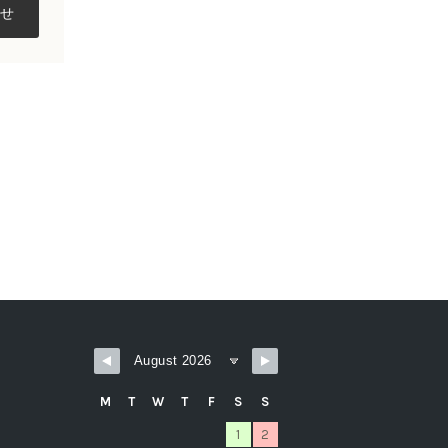
M
T
W
T
F
S
S
1
2