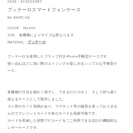
CASE・ACCESSORY
ブッテーロスマートフォンケース
No. BIHPC-02
COLOR 16color
SIZE 各機種によりサイズは異なります
MATERIAL
ブッテーロ
ブッテーロを使用したフラップ付きiPhone手帳型ケースです。
使い込むほどに深い艶のエイジングが楽しめるシンプルな手帳型ケ
ース。
各機種の寸法を細かく採寸し、できるだけ小さく、そして持ち易く
使えるケースとして製作しました。
３ヶ所のカード収納があり、マグネット等の磁気を使っておりませ
んのでクレジットカードや各ICカードも収納可能です。
カードを収納した状態でICカードをごご利用できる設計の機能的な
レザーケースです。