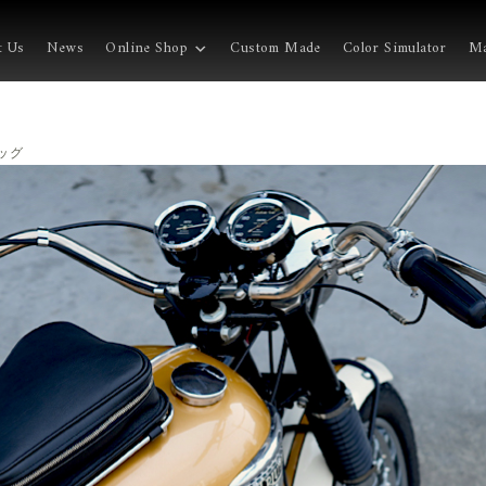
t Us
News
Online Shop
Custom Made
Color Simulator
Ma
バッグ