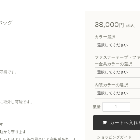
バッグ
38,000
円
（税込）
カラー選択
ファスナーテープ・フ
ー金具カラーの選択
可能です。
内装カラーの選択
に取外し可能です。
数量
す
動から守ります
ショッピングガイド
しっとりとした革の風合いと高級感を楽しん