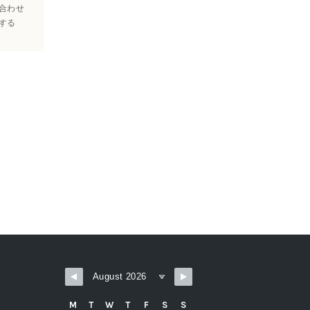
合わせ
する
M
T
W
T
F
S
S