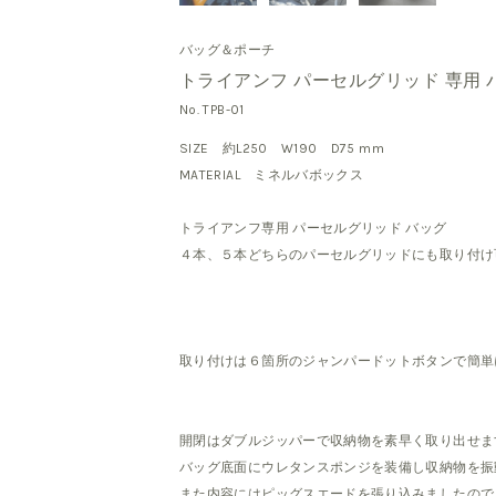
バッグ＆ポーチ
トライアンフ パーセルグリッド 専用 
No. TPB-01
SIZE 約L250 W190 D75 mm
MATERIAL ミネルバボックス
トライアンフ専用 パーセルグリッド バッグ
４本、５本どちらのパーセルグリッドにも取り付け
取り付けは６箇所のジャンパードットボタンで簡単
開閉はダブルジッパーで収納物を素早く取り出せま
バッグ底面にウレタンスポンジを装備し収納物を振
また内容にはピッグスエードを張り込みましたので